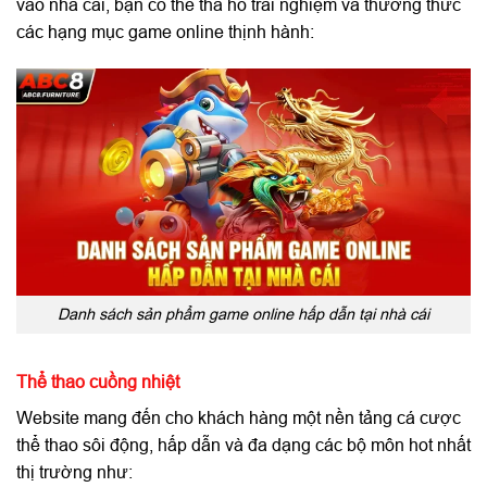
vào nhà cái, bạn có thể tha hồ trải nghiệm và thưởng thức
các hạng mục game online thịnh hành:
Danh sách sản phẩm game online hấp dẫn tại nhà cái
Thể thao cuồng nhiệt
Website mang đến cho khách hàng một nền tảng cá cược
thể thao sôi động, hấp dẫn và đa dạng các bộ môn hot nhất
thị trường như: