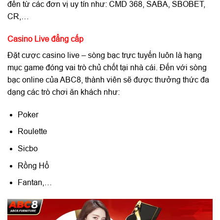
đến từ các đơn vị uy tín như: CMD 368, SABA, SBOBET,
CR,…
Casino Live đẳng cấp
Đặt cược casino live – sòng bạc trực tuyến luôn là hạng
mục game đóng vai trò chủ chốt tại nhà cái. Đến với sòng
bạc online của ABC8, thành viên sẽ được thưởng thức đa
dạng các trò chơi ăn khách như:
Poker
Roulette
Sicbo
Rồng Hổ
Fantan,…