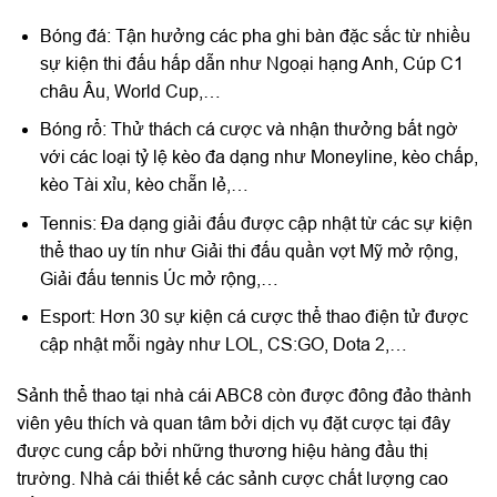
Bóng đá: Tận hưởng các pha ghi bàn đặc sắc từ nhiều
sự kiện thi đấu hấp dẫn như Ngoại hạng Anh, Cúp C1
châu Âu, World Cup,…
Bóng rổ: Thử thách cá cược và nhận thưởng bất ngờ
với các loại tỷ lệ kèo đa dạng như Moneyline, kèo chấp,
kèo Tài xỉu, kèo chẵn lẻ,…
Tennis: Đa dạng giải đấu được cập nhật từ các sự kiện
thể thao uy tín như Giải thi đấu quần vợt Mỹ mở rộng,
Giải đấu tennis Úc mở rộng,…
Esport: Hơn 30 sự kiện cá cược thể thao điện tử được
cập nhật mỗi ngày như LOL, CS:GO, Dota 2,…
Sảnh thể thao tại nhà cái ABC8 còn được đông đảo thành
viên yêu thích và quan tâm bởi dịch vụ đặt cược tại đây
được cung cấp bởi những thương hiệu hàng đầu thị
trường. Nhà cái thiết kế các sảnh cược chất lượng cao