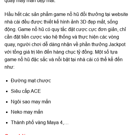
quay may mắn đẹp mắt.
Hầu hết các sản phẩm game nổ hũ đổi thưởng tại website
nhà cái đều được thiết kế hình ảnh 3D đẹp mắt, sống
động. Game nổ hũ có quy tắc đặt cược cực đơn giản, chỉ
cần đặt tiền cược vào hệ thống và thực hiện các vòng
quay, người chơi dễ dàng nhận về phần thưởng Jackpot
với tổng giá trị lên đến hàng chục tỷ đồng. Một số tựa
game nổ hũ đặc sắc và nổi bật tại nhà cái có thể kể đến
như:
Đường mạt chược
Siêu cấp ACE
Ngôi sao may mắn
Neko may mắn
Thành phố vàng Maya 4,…