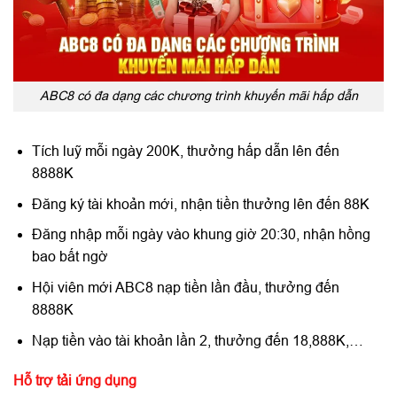
ABC8 có đa dạng các chương trình khuyến mãi hấp dẫn
Tích luỹ mỗi ngày 200K, thưởng hấp dẫn lên đến
8888K
Đăng ký tài khoản mới, nhận tiền thưởng lên đến 88K
Đăng nhập mỗi ngày vào khung giờ 20:30, nhận hồng
bao bất ngờ
Hội viên mới ABC8 nạp tiền lần đầu, thưởng đến
8888K
Nạp tiền vào tài khoản lần 2, thưởng đến 18,888K,…
Hỗ trợ tải ứng dụng