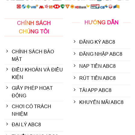
HƯỚNG DẪN
CHÍNH SÁCH
CHÚNG TÔI
ĐĂNG KÝ ABC8
CHÍNH SÁCH BẢO
ĐĂNG NHẬP ABC8
MẬT
NẠP TIỀN ABC8
ĐIỀU KHOẢN VÀ ĐIỀU
KIỆN
RÚT TIỀN ABC8
GIẤY PHÉP HOẠT
TẢI APP ABC8
ĐỘNG
KHUYẾN MÃI ABC8
CHƠI CÓ TRÁCH
NHIỆM
ĐẠI LÝ ABC8