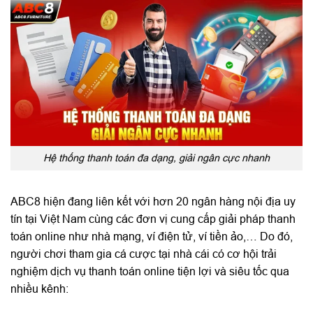
Hệ thống thanh toán đa dạng, giải ngân cực nhanh
ABC8 hiện đang liên kết với hơn 20 ngân hàng nội địa uy
tín tại Việt Nam cùng các đơn vị cung cấp giải pháp thanh
toán online như nhà mạng, ví điện tử, ví tiền ảo,… Do đó,
người chơi tham gia cá cược tại nhà cái có cơ hội trải
nghiệm dịch vụ thanh toán online tiện lợi và siêu tốc qua
nhiều kênh: