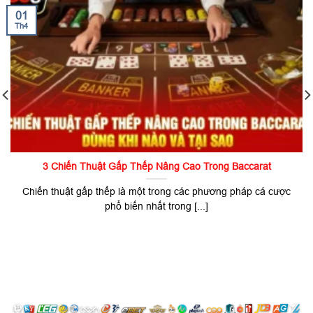
01
Th4
3 Chiến Thuật Gấp Thếp Nâng Cao Trong Baccarat
Chiến thuật gấp thếp là một trong các phương pháp cá cược
phổ biến nhất trong [...]