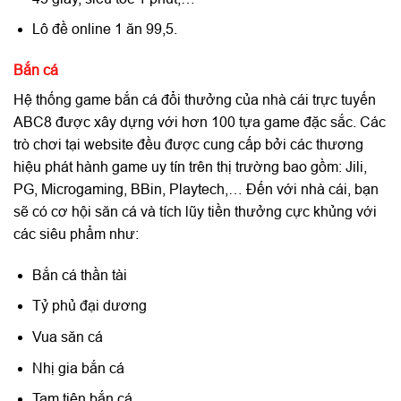
Lô đề online 1 ăn 99,5.
Bắn cá
Hệ thống game bắn cá đổi thưởng của nhà cái trực tuyến
ABC8 được xây dựng với hơn 100 tựa game đặc sắc. Các
trò chơi tại website đều được cung cấp bởi các thương
hiệu phát hành game uy tín trên thị trường bao gồm: Jili,
PG, Microgaming, BBin, Playtech,… Đến với nhà cái, bạn
sẽ có cơ hội săn cá và tích lũy tiền thưởng cực khủng với
các siêu phẩm như:
Bắn cá thần tài
Tỷ phủ đại dương
Vua săn cá
Nhị gia bắn cá
Tam tiên bắn cá,…