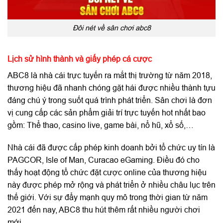
Đôi nét về sân chơi abc8
Lịch sử hình thành và giấy phép cá cược
ABC8 là nhà cái trực tuyến ra mắt thị trường từ năm 2018,
thương hiệu đã nhanh chóng gặt hái được nhiều thành tựu
đáng chú ý trong suốt quá trình phát triển. Sân chơi là đơn
vị cung cấp các sản phẩm giải trí trực tuyến hot nhất bao
gồm: Thể thao, casino live, game bài, nổ hũ, xổ số,…
Nhà cái đã được cấp phép kinh doanh bởi tổ chức uy tín là
PAGCOR, Isle of Man, Curacao eGaming. Điều đó cho
thấy hoạt động tổ chức đặt cược online của thương hiệu
này được phép mở rộng và phát triển ở nhiều châu lục trên
thế giới. Với sự đẩy mạnh quy mô trong thời gian từ năm
2021 đến nay, ABC8 thu hút thêm rất nhiều người chơi
mới.