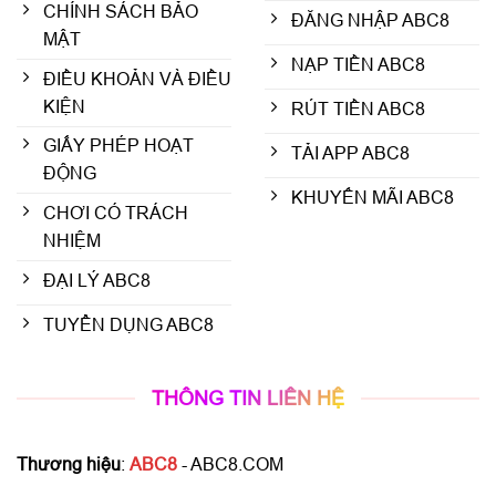
CHÍNH SÁCH BẢO
ĐĂNG NHẬP ABC8
MẬT
NẠP TIỀN ABC8
ĐIỀU KHOẢN VÀ ĐIỀU
KIỆN
RÚT TIỀN ABC8
GIẤY PHÉP HOẠT
TẢI APP ABC8
ĐỘNG
KHUYẾN MÃI ABC8
CHƠI CÓ TRÁCH
NHIỆM
ĐẠI LÝ ABC8
TUYỂN DỤNG ABC8
THÔNG TIN LIÊN HỆ
Thương hiệu
:
ABC8
- ABC8.COM