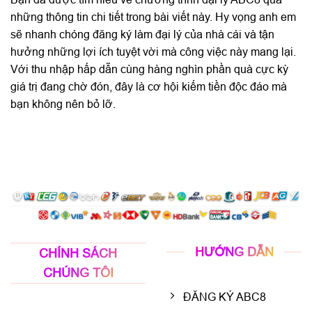
những thông tin chi tiết trong bài viết này. Hy vọng anh em
sẽ nhanh chóng đăng ký làm đại lý của nhà cái và tận
hưởng những lợi ích tuyệt vời mà công việc này mang lại.
Với thu nhập hấp dẫn cùng hàng nghìn phần quà cực kỳ
giá trị đang chờ đón, đây là cơ hội kiếm tiền độc đáo mà
bạn không nên bỏ lỡ.
HƯỚNG DẪN
CHÍNH SÁCH
CHÚNG TÔI
ĐĂNG KÝ ABC8