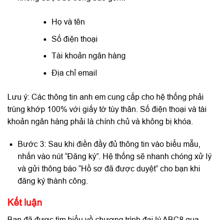
Họ và tên
Số điện thoại
Tài khoản ngân hàng
Địa chỉ email
Lưu ý: Các thông tin anh em cung cấp cho hệ thống phải
trùng khớp 100% với giấy tờ tùy thân. Số điện thoại và tài
khoản ngân hàng phải là chính chủ và không bị khóa.
Bước 3: Sau khi điền đầy đủ thông tin vào biểu mẫu,
nhấn vào nút “Đăng ký”. Hệ thống sẽ nhanh chóng xử lý
và gửi thông báo “Hồ sơ đã được duyệt” cho bạn khi
đăng ký thành công.
Kết luận
Bạn đã được tìm hiểu về chương trình đại lý ABC8 qua